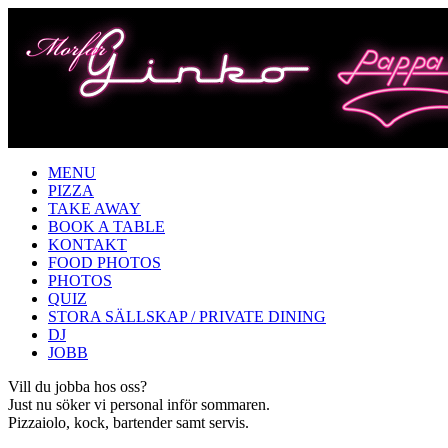
MENU
PIZZA
TAKE AWAY
BOOK A TABLE
KONTAKT
FOOD PHOTOS
PHOTOS
QUIZ
STORA SÄLLSKAP / PRIVATE DINING
DJ
JOBB
Vill du jobba hos oss?
Just nu söker vi personal inför sommaren.
Pizzaiolo, kock, bartender samt servis.